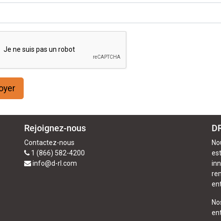
oyer
Rejoignez-nous
DR
Contactez-nous
No
1 (866) 582-4200
est
info@d-rl.com
in
re
ent
No
en