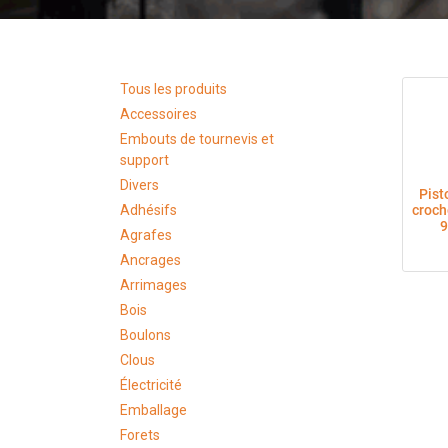
Tous les produits
Accessoires
Embouts de tournevis et
support
Divers
Pist
Adhésifs
croch
9
Agrafes
Ancrages
Arrimages
Bois
Boulons
Clous
Électricité
Emballage
Forets