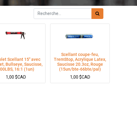
Scellant coupe-feu,
olet Scellant 15'' avec
TremStop, Acrylique Latex,
et, Bullseye, Saucisse,
Saucisse 20.3oz, Rouge
00LBS, 16:1 (1un)
(15un/bte-66bte/pal)
1,00
$CAD
1,00
$CAD