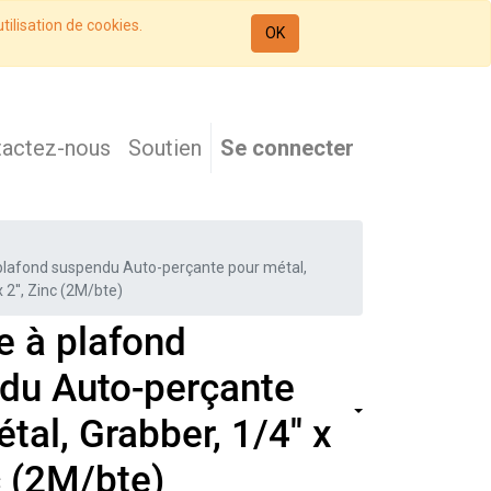
tilisation de cookies.
OK
tactez-nous
Soutien
Se connecter
plafond suspendu Auto-perçante pour métal,
x 2'', Zinc (2M/bte)
e à plafond
du Auto-perçante
tal, Grabber, 1/4'' x
nc (2M/bte)