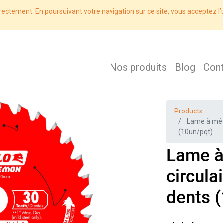
rectement. En poursuivant votre navigation sur ce site, vous acceptez l’u
Nos produits
Blog
Con
Products
Lame à méta
(10un/pqt)
Lame à
circula
dents 