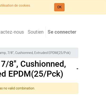
tilisation de cookies.
OK
tactez-nous
Soutien
Se connecter
amp, 7/8'', Cushionned, Extruded EPDM(25/Pck)
7/8'', Cushionned,
ed EPDM(25/Pck)
as no valid combination.