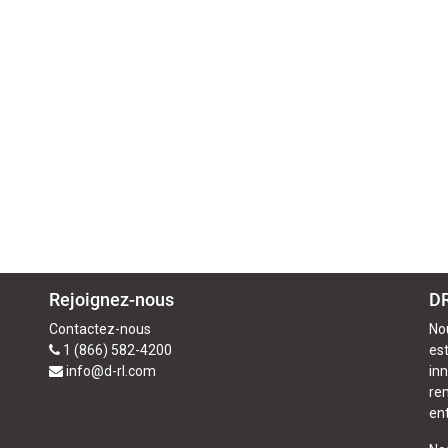
Rejoignez-nous
DR
Contactez-nous
No
1 (866) 582-4200
est
info@d-rl.com
in
re
ent